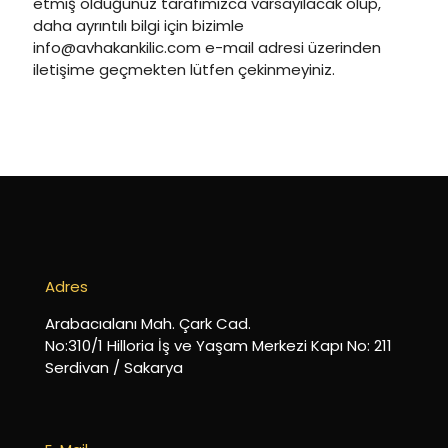
etmiş olduğunuz tarafımızca varsayılacak olup,
daha ayrıntılı bilgi için bizimle
info@avhakankilic.com e-mail adresi üzerinden
iletişime geçmekten lütfen çekinmeyiniz.
Adres
Arabacıalanı Mah. Çark Cad.
No:310/1 Hilloria İş ve Yaşam Merkezi Kapı No: 211
Serdivan / Sakarya