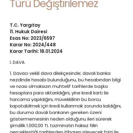
Türü Değiştirilemez
T.C. Yargıtay
11. Hukuk Dairesi
Esas No: 2023/6597
Karar No: 2024/448
Karar Tarihi: 18.01.2024
I. DAVA
1. Davacı vekili dava dilekçesinde; davalı banka
nezdinde hesabı bulunduğunu, bu hesabından bilgi
ve rızası olmaksızın muhtelif tarihlerde başka
hesaplara para aktarıldığını, yine kredi kartı ile
harcama yapıldığını, müvekkilinin bu borcu
kapatabilmek için kredi kullanmak zorunda kaldığını,
bu duruma davalı bankanın gereken özeni
göstermemesinin neden olduğunu ileri sürerek
şimdilik 1.000,00 TL tazminatın haksız fiilin
gerçekleştiği tarihlerden itibaren işleyecek faizi ile