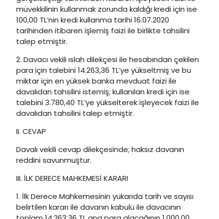
müvekkilinin kullanmak zorunda kaldığı kredi için ise
100,00 TL’nin kredi kullanma tarihi 16.07.2020
tarihinden itibaren işlemiş faizi ile birlikte tahsilini
talep etmiştir.
2. Davacı vekili ıslah dilekçesi ile hesabından çekilen
para için talebini 14.263,36 TL’ye yükseltmiş ve bu
miktar için en yüksek banka mevduat faizi ile
davalıdan tahsilini istemiş; kullanılan kredi için ise
talebini 3.780,40 TL’ye yükselterek işleyecek faizi ile
davalıdan tahsilini talep etmiştir.
II. CEVAP
Davalı vekili cevap dilekçesinde; haksız davanın
reddini savunmuştur.
III. İLK DERECE MAHKEMESİ KARARI
1. İlk Derece Mahkemesinin yukarıda tarih ve sayısı
belirtilen kararı ile davanın kabulü ile davacının
toplam 14.263,36 TL ana para alacağının 1.000,00