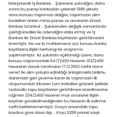
birleştirerek İş Bankası … Şubesine yatırdığını, daha
sonra bu parayı bankadan çekerek 1996 yılında
dava konusu taşınmazı aldığını, taşınmazın alım
bedelinin anılan miras parası ve annesinin Ziraat
Bankası İstanbul … Şubesinden değişik zamanlarda
çektiği krediler ile ödendiğini iddia etmiş ve İş
Bankası ile Ziraat Bankası kayıtlarının getirtilmesini
istemiştir. Ne var ki, mahkemece söz konusu banka
kayıtlarına ilişkin herhangi bir araştırma
yapılmamıştır. Az yukarıda açıklandığı üzere, dava
konusu taşınmazdaki 647/2400 hissenin 313/2400
hissesinin davalı tarafından 17.12.2002 tarihli resmi
senet ile alım yoluyla edinildiği anlaşılmakla birlikte,
dairemizin geri çevirme kararı ile taşınmazın ilk
oluşumundan itibaren tüm intikalleri gösterir şekilde
tedavüllü tapu kayıtlarının getirtilmesi istenilmesine
rağmen 334/2400 hissenin imar öncesine ilişkin
kayıtları gönderilmediğinden bu hissenin ilk edinme
tarihi belirlenememiştir. Dosya arasındaki tapu
kaydına göre dava dışı … Köyü 5299 parsel sayılı