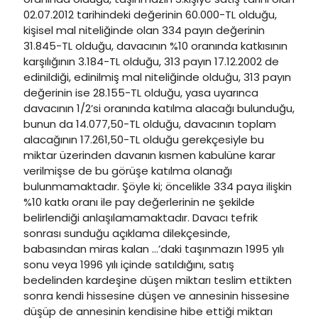
02.07.2012 tarihindeki değerinin 60.000-TL olduğu,
kişisel mal niteliğinde olan 334 payın değerinin
31.845-TL olduğu, davacının %10 oranında katkısının
karşılığının 3.184-TL olduğu, 313 payın 17.12.2002 de
edinildiği, edinilmiş mal niteliğinde olduğu, 313 payın
değerinin ise 28.155-TL olduğu, yasa uyarınca
davacının 1/2’si oranında katılma alacağı bulunduğu,
bunun da 14.077,50-TL olduğu, davacının toplam
alacağının 17.261,50-TL olduğu gerekçesiyle bu
miktar üzerinden davanın kısmen kabulüne karar
verilmişse de bu görüşe katılma olanağı
bulunmamaktadır. Şöyle ki; öncelikle 334 paya ilişkin
%10 katkı oranı ile pay değerlerinin ne şekilde
belirlendiği anlaşılamamaktadır. Davacı tefrik
sonrası sunduğu açıklama dilekçesinde,
babasından miras kalan …’daki taşınmazın 1995 yılı
sonu veya 1996 yılı içinde satıldığını, satış
bedelinden kardeşine düşen miktarı teslim ettikten
sonra kendi hissesine düşen ve annesinin hissesine
düşüp de annesinin kendisine hibe ettiği miktarı