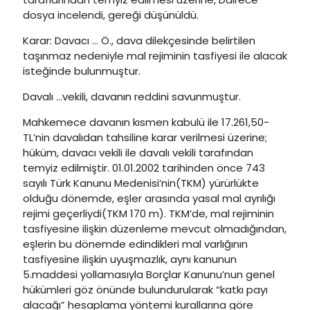
dosya incelendi, gereği düşünüldü.
Karar: Davacı … Ö., dava dilekçesinde belirtilen
taşınmaz nedeniyle mal rejiminin tasfiyesi ile alacak
isteğinde bulunmuştur.
Davalı …vekili, davanın reddini savunmuştur.
Mahkemece davanın kısmen kabulü ile 17.261,50-
TL’nin davalıdan tahsiline karar verilmesi üzerine;
hüküm, davacı vekili ile davalı vekili tarafından
temyiz edilmiştir. 01.01.2002 tarihinden önce 743
sayılı Türk Kanunu Medenisi’nin(TKM) yürürlükte
olduğu dönemde, eşler arasında yasal mal ayrılığı
rejimi geçerliydi(TKM 170 m). TKM’de, mal rejiminin
tasfiyesine ilişkin düzenleme mevcut olmadığından,
eşlerin bu dönemde edindikleri mal varlığının
tasfiyesine ilişkin uyuşmazlık, aynı kanunun
5.maddesi yollamasıyla Borçlar Kanunu’nun genel
hükümleri göz önünde bulundurularak “katkı payı
alacağı” hesaplama yöntemi kurallarına göre