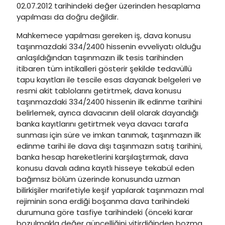
02.07.2012 tarihindeki değer üzerinden hesaplama
yapılması da doğru değildir.
Mahkemece yapılması gereken iş, dava konusu
taşınmazdaki 334/2400 hissenin evveliyatı olduğu
anlaşıldığından taşınmazın ilk tesis tarihinden
itibaren tüm intikalleri gösterir şekilde tedavüllü
tapu kayıtları ile tescile esas dayanak belgeleri ve
resmi akit tablolarını getirtmek, dava konusu
taşınmazdaki 334/2400 hissenin ilk edinme tarihini
belirlemek, ayrıca davacının delil olarak dayandığı
banka kayıtlarını getirtmek veya davacı tarafa
sunması için süre ve imkan tanımak, taşınmazın ilk
edinme tarihi ile dava dışı taşınmazın satış tarihini,
banka hesap hareketlerini karşılaştırmak, dava
konusu davalı adına kayıtlı hisseye tekabül eden
bağımsız bölüm üzerinde konusunda uzman
bilirkişiler marifetiyle keşif yapılarak taşınmazın mal
rejiminin sona erdiği boşanma dava tarihindeki
durumuna göre tasfiye tarihindeki (önceki karar
bozulmakla değer güncelliğini yitirdiğinden bozma