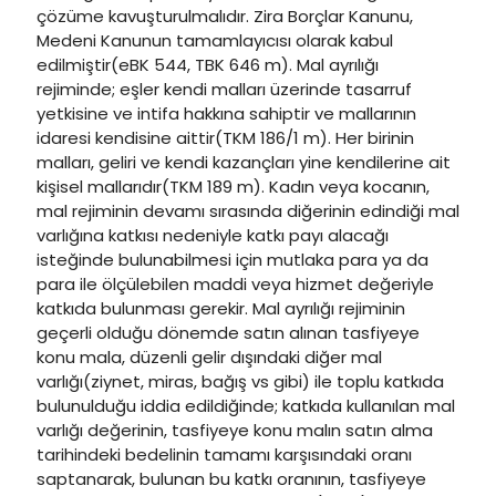
çözüme kavuşturulmalıdır. Zira Borçlar Kanunu,
Medeni Kanunun tamamlayıcısı olarak kabul
edilmiştir(eBK 544, TBK 646 m). Mal ayrılığı
rejiminde; eşler kendi malları üzerinde tasarruf
yetkisine ve intifa hakkına sahiptir ve mallarının
idaresi kendisine aittir(TKM 186/1 m). Her birinin
malları, geliri ve kendi kazançları yine kendilerine ait
kişisel mallarıdır(TKM 189 m). Kadın veya kocanın,
mal rejiminin devamı sırasında diğerinin edindiği mal
varlığına katkısı nedeniyle katkı payı alacağı
isteğinde bulunabilmesi için mutlaka para ya da
para ile ölçülebilen maddi veya hizmet değeriyle
katkıda bulunması gerekir. Mal ayrılığı rejiminin
geçerli olduğu dönemde satın alınan tasfiyeye
konu mala, düzenli gelir dışındaki diğer mal
varlığı(ziynet, miras, bağış vs gibi) ile toplu katkıda
bulunulduğu iddia edildiğinde; katkıda kullanılan mal
varlığı değerinin, tasfiyeye konu malın satın alma
tarihindeki bedelinin tamamı karşısındaki oranı
saptanarak, bulunan bu katkı oranının, tasfiyeye