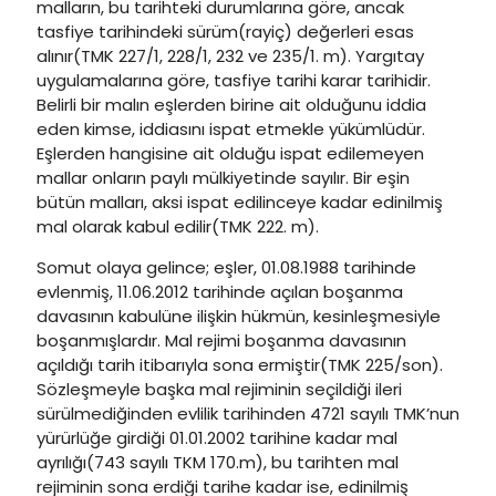
malların, bu tarihteki durumlarına göre, ancak
tasfiye tarihindeki sürüm(rayiç) değerleri esas
alınır(TMK 227/1, 228/1, 232 ve 235/1. m). Yargıtay
uygulamalarına göre, tasfiye tarihi karar tarihidir.
Belirli bir malın eşlerden birine ait olduğunu iddia
eden kimse, iddiasını ispat etmekle yükümlüdür.
Eşlerden hangisine ait olduğu ispat edilemeyen
mallar onların paylı mülkiyetinde sayılır. Bir eşin
bütün malları, aksi ispat edilinceye kadar edinilmiş
mal olarak kabul edilir(TMK 222. m).
Somut olaya gelince; eşler, 01.08.1988 tarihinde
evlenmiş, 11.06.2012 tarihinde açılan boşanma
davasının kabulüne ilişkin hükmün, kesinleşmesiyle
boşanmışlardır. Mal rejimi boşanma davasının
açıldığı tarih itibarıyla sona ermiştir(TMK 225/son).
Sözleşmeyle başka mal rejiminin seçildiği ileri
sürülmediğinden evlilik tarihinden 4721 sayılı TMK’nun
yürürlüğe girdiği 01.01.2002 tarihine kadar mal
ayrılığı(743 sayılı TKM 170.m), bu tarihten mal
rejiminin sona erdiği tarihe kadar ise, edinilmiş