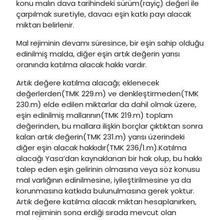
konu malın dava tarihindeki sürüm(rayiç) değeri ile
çarpılmak suretiyle, davacı eşin katkı payı alacak
miktarı belirlenir.
Mal rejiminin devamı süresince, bir eşin sahip olduğu
edinilmiş malda, diğer eşin artık değerin yarısı
oranında katılma alacak hakkı vardır.
Artık değere katılma alacağı; eklenecek
değerlerden(TMK 229.m) ve denkleştirmeden(TMK
230.m) elde edilen miktarlar da dahil olmak üzere,
eşin edinilmiş mallarının(TMK 219.m) toplam
değerinden, bu mallara ilişkin borçlar çıktıktan sonra
kalan artık değerin(TMK 231.m) yarısı üzerindeki
diğer eşin alacak hakkıdır(TMK 236/1.m).Katılma
alacağı Yasa’dan kaynaklanan bir hak olup, bu hakkı
talep eden eşin gelirinin olmasına veya söz konusu
mal varlığının edinilmesine, iyileştirilmesine ya da
korunmasına katkıda bulunulmasına gerek yoktur.
Artık değere katılma alacak miktarı hesaplanırken,
mal rejiminin sona erdiği sırada mevcut olan