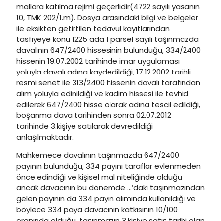
mallara katılma rejimi geçerlidir(4722 sayılı yasanın
10, TMK 202/1.m). Dosya arasındaki bilgi ve belgeler
ile eksikten getirtilen tedavül kayıtlarından
tasfiyeye konu 1225 ada 1 parsel sayılı taşınmazda
davalının 647/2400 hissesinin bulunduğu, 334/2400
hissenin 19.07.2002 tarihinde imar uygulaması
yoluyla davalı adına kaydedildiği, 17.12.2002 tarihli
resmi senet ile 313/2400 hissenin davalı tarafından
alım yoluyla edinildiği ve kadim hissesi ile tevhid
edilerek 647/2400 hisse olarak adına tescil edildiği,
boşanma dava tarihinden sonra 02.07.2012
tarihinde 3.kişiye satılarak devredildiği
anlaşılmaktadır.
Mahkemece davalının taşınmazda 647/2400
payının bulunduğu, 334 payını taraflar evlenmeden
önce edindiği ve kişisel mal niteliğinde olduğu
ancak davacının bu dönemde …’daki taşınmazından
gelen payının da 334 payın alımında kullanıldığı ve
böylece 334 paya davacının katkısının 10/100
oranında olduğu, taşınmazın 3.kişiye satış tarihi olan