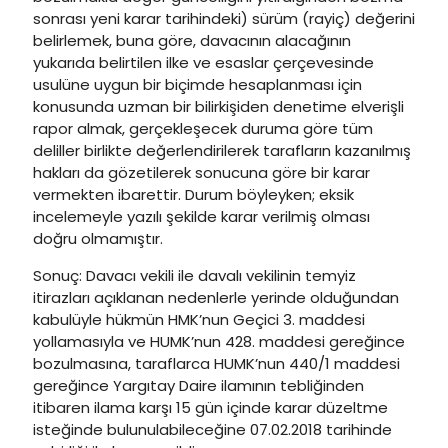
sonrası yeni karar tarihindeki) sürüm (rayiç) değerini
belirlemek, buna göre, davacının alacağının
yukarıda belirtilen ilke ve esaslar çerçevesinde
usulüne uygun bir biçimde hesaplanması için
konusunda uzman bir bilirkişiden denetime elverişli
rapor almak, gerçekleşecek duruma göre tüm
deliller birlikte değerlendirilerek tarafların kazanılmış
hakları da gözetilerek sonucuna göre bir karar
vermekten ibarettir. Durum böyleyken; eksik
incelemeyle yazılı şekilde karar verilmiş olması
doğru olmamıştır.
Sonuç: Davacı vekili ile davalı vekilinin temyiz
itirazları açıklanan nedenlerle yerinde olduğundan
kabulüyle hükmün HMK’nun Geçici 3. maddesi
yollamasıyla ve HUMK’nun 428. maddesi gereğince
bozulmasına, taraflarca HUMK’nun 440/1 maddesi
gereğince Yargıtay Daire ilamının tebliğinden
itibaren ilama karşı 15 gün içinde karar düzeltme
isteğinde bulunulabileceğine 07.02.2018 tarihinde