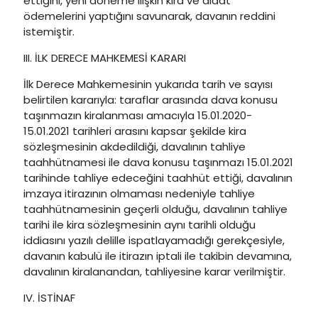
ettiğini, yeni döneme ilişkin kira ve aidat
ödemelerini yaptığını savunarak, davanın reddini
istemiştir.
III. İLK DERECE MAHKEMESİ KARARI
İlk Derece Mahkemesinin yukarıda tarih ve sayısı
belirtilen kararıyla: taraflar arasında dava konusu
taşınmazın kiralanması amacıyla 15.01.2020-
15.01.2021 tarihleri arasını kapsar şekilde kira
sözleşmesinin akdedildiği, davalının tahliye
taahhütnamesi ile dava konusu taşınmazı 15.01.2021
tarihinde tahliye edeceğini taahhüt ettiği, davalının
imzaya itirazının olmaması nedeniyle tahliye
taahhütnamesinin geçerli olduğu, davalının tahliye
tarihi ile kira sözleşmesinin aynı tarihli olduğu
iddiasını yazılı delille ispatlayamadığı gerekçesiyle,
davanın kabulü ile itirazın iptali ile takibin devamına,
davalının kiralanandan, tahliyesine karar verilmiştir.
IV. İSTİNAF