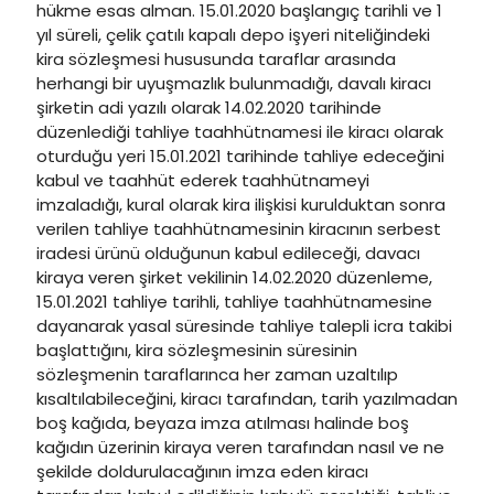
hükme esas alman. 15.01.2020 başlangıç tarihli ve 1
yıl süreli, çelik çatılı kapalı depo işyeri niteliğindeki
kira sözleşmesi hususunda taraflar arasında
herhangi bir uyuşmazlık bulunmadığı, davalı kiracı
şirketin adi yazılı olarak 14.02.2020 tarihinde
düzenlediği tahliye taahhütnamesi ile kiracı olarak
oturduğu yeri 15.01.2021 tarihinde tahliye edeceğini
kabul ve taahhüt ederek taahhütnameyi
imzaladığı, kural olarak kira ilişkisi kurulduktan sonra
verilen tahliye taahhütnamesinin kiracının serbest
iradesi ürünü olduğunun kabul edileceği, davacı
kiraya veren şirket vekilinin 14.02.2020 düzenleme,
15.01.2021 tahliye tarihli, tahliye taahhütnamesine
dayanarak yasal süresinde tahliye talepli icra takibi
başlattığını, kira sözleşmesinin süresinin
sözleşmenin taraflarınca her zaman uzaltılıp
kısaltılabileceğini, kiracı tarafından, tarih yazılmadan
boş kağıda, beyaza imza atılması halinde boş
kağıdın üzerinin kiraya veren tarafından nasıl ve ne
şekilde doldurulacağının imza eden kiracı