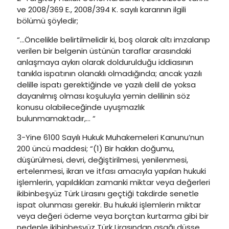
ve 2008/369 E., 2008/394 K. sayılı kararının ilgili
bölümü şöyledir;
“…Öncelikle belirtilmelidir ki, boş olarak altı imzalanıp
verilen bir belgenin üstünün taraflar arasındaki
anlaşmaya aykırı olarak doldurulduğu iddiasının
tanıkla ispatının olanaklı olmadığında; ancak yazılı
delille ispatı gerektiğinde ve yazılı delil de yoksa
dayanılmış olması koşuluyla yemin delilinin söz
konusu olabileceğinde uyuşmazlık
bulunmamaktadır,… “
3-Yine 6100 Sayılı Hukuk Muhakemeleri Kanunu’nun
200 üncü maddesi; “(1) Bir hakkın doğumu,
düşürülmesi, devri, değiştirilmesi, yenilenmesi,
ertelenmesi, ikrarı ve itfası amacıyla yapılan hukuki
işlemlerin, yapıldıkları zamanki miktar veya değerleri
ikibinbeşyüz Türk Lirasını geçtiği takdirde senetle
ispat olunması gerekir. Bu hukuki işlemlerin miktar
veya değeri ödeme veya borçtan kurtarma gibi bir
nedenle ikibinbeşyüz Türk Lirasından aşağı düşse