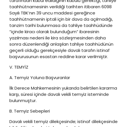
tarafından kabul edildiğinin kabulü gerektiği, tahliye
taahhütnamesinin verildiği tarihten itibaren 6098
Sayılı TBK’nın 39 uncu maddesi gereğince
taahhütnamenin iptali için bir dava da açılmadığı,
tanzim tarihi bulunmasa da tahliye taahhüdünde
“içinde kiracı olarak bulunduğum” ibaresinin
yazılması nedeni ile kira sözleşmesinden daha
sonra düzenlendiği anlaşılan tahliye taahhüdünün
geçerli olduğu gerekçesiyle davalı tarafın istinaf
başvurusunun esastan reddine karar verilmiştir.
V. TEMYİZ
A. Temyiz Yoluna Başvuranlar
İlk Derece Mahkemesinin yukarıda belirtilen kararma
karşı, süresi içinde davalı vekili temyiz isteminde
bulunmuştur.
B. Temyiz Sebepleri
Davalı vekili temyiz dilekçesinde; istinaf dilekçesinde