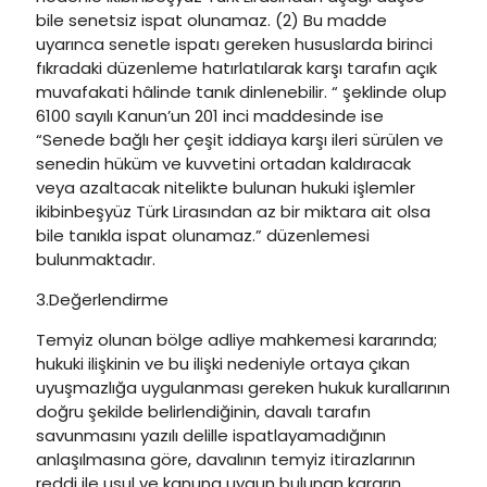
bile senetsiz ispat olunamaz. (2) Bu madde
uyarınca senetle ispatı gereken hususlarda birinci
fıkradaki düzenleme hatırlatılarak karşı tarafın açık
muvafakati hâlinde tanık dinlenebilir. “ şeklinde olup
6100 sayılı Kanun’un 201 inci maddesinde ise
“Senede bağlı her çeşit iddiaya karşı ileri sürülen ve
senedin hüküm ve kuvvetini ortadan kaldıracak
veya azaltacak nitelikte bulunan hukuki işlemler
ikibinbeşyüz Türk Lirasından az bir miktara ait olsa
bile tanıkla ispat olunamaz.” düzenlemesi
bulunmaktadır.
3.Değerlendirme
Temyiz olunan bölge adliye mahkemesi kararında;
hukuki ilişkinin ve bu ilişki nedeniyle ortaya çıkan
uyuşmazlığa uygulanması gereken hukuk kurallarının
doğru şekilde belirlendiğinin, davalı tarafın
savunmasını yazılı delille ispatlayamadığının
anlaşılmasına göre, davalının temyiz itirazlarının
reddi ile usul ve kanuna uygun bulunan kararın