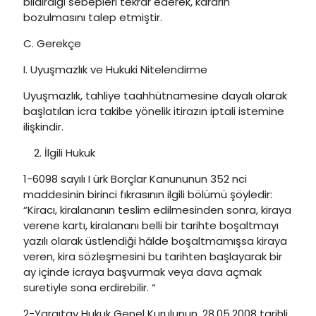
bildirdiği sebepleri tekrar ederek, kararın
bozulmasını talep etmiştir.
C. Gerekçe
I. Uyuşmazlık ve Hukuki Nitelendirme
Uyuşmazlık, tahliye taahhütnamesine dayalı olarak
başlatılan icra takibe yönelik itirazın iptali istemine
ilişkindir.
İlgili Hukuk
1-6098 sayılı I ürk Borçlar Kanununun 352 nci
maddesinin birinci fıkrasının ilgili bölümü şöyledir:
“Kiracı, kiralananın teslim edilmesinden sonra, kiraya
verene kartı, kiralananı belli bir tarihte boşaltmayı
yazılı olarak üstlendiği hâlde boşaltmamışsa kiraya
veren, kira sözleşmesini bu tarihten başlayarak bir
ay içinde icraya başvurmak veya dava açmak
suretiyle sona erdirebilir. “
2-Yargıtay Hukuk Genel Kurulunun, 28.05.2008 tarihli