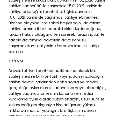
sözleşmesi ile kiracı olan, davalının 14.02.2020 tarihli
tahliye taahhüdü ile taşınmazı 15.01.2021 tarihinde
tahliye edeceğini taahhüt ettiğini, davalının
15.01.2021 tarihinde taşınmazı tahliye etmemesi
üzerine aleyhine icra takibi başlattığını, davalının
tahliye emrine itiraz ederek takibi durdurduğunu,
itirazın haksız olduğunu ileri sürerek; itirazın iptali ile
takibin devamına, davalının dava konusu
taşınmazdan tahliyesine karar verilmesini talep
etmiştir.
II. CEVAP
Davalı; tahliye taahhüdünü iki nüsha olarak kira
sözleşmesi ile birlikte tarih koymadan imzaladığını,
tarihin davacı tarafından daha sonra ve maddi
gerçekliğe aykırı olarak taahhütnameye eklendiğini,
tahliye taahhütnamesinin kanunun emredici
kurallarına aykırı olarak düzenlendiğini, uzun süre ile
kullanacağı gerekçesiyle kiraladığını ve yüksek
miktarda masraf yaptığını, kira ilişkisinin devam