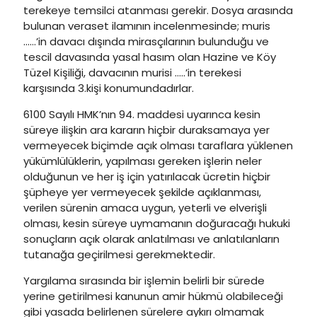
terekeye temsilci atanması gerekir. Dosya arasında
bulunan veraset ilamının incelenmesinde; muris
……’in davacı dışında mirasçılarının bulunduğu ve
tescil davasında yasal hasım olan Hazine ve Köy
Tüzel Kişiliği, davacının murisi …..’in terekesi
karşısında 3.kişi konumundadırlar.
6100 Sayılı HMK’nın 94. maddesi uyarınca kesin
süreye ilişkin ara kararın hiçbir duraksamaya yer
vermeyecek biçimde açık olması taraflara yüklenen
yükümlülüklerin, yapılması gereken işlerin neler
olduğunun ve her iş için yatırılacak ücretin hiçbir
şüpheye yer vermeyecek şekilde açıklanması,
verilen sürenin amaca uygun, yeterli ve elverişli
olması, kesin süreye uymamanın doğuracağı hukuki
sonuçların açık olarak anlatılması ve anlatılanların
tutanağa geçirilmesi gerekmektedir.
Yargılama sırasında bir işlemin belirli bir sürede
yerine getirilmesi kanunun amir hükmü olabileceği
gibi yasada belirlenen sürelere aykırı olmamak