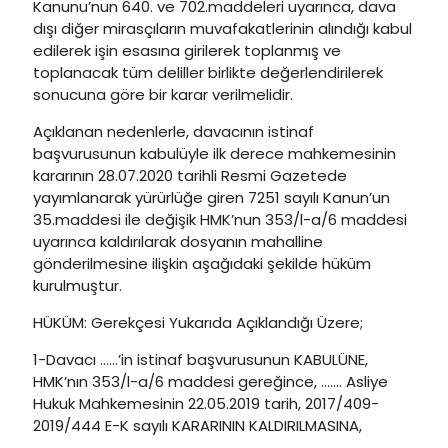
Kanunu’nun 640. ve 702.maddeleri uyarınca, dava
dışı diğer mirasçıların muvafakatlerinin alındığı kabul
edilerek işin esasına girilerek toplanmış ve
toplanacak tüm deliller birlikte değerlendirilerek
sonucuna göre bir karar verilmelidir.
Açıklanan nedenlerle, davacının istinaf
başvurusunun kabulüyle ilk derece mahkemesinin
kararının 28.07.2020 tarihli Resmi Gazetede
yayımlanarak yürürlüğe giren 7251 sayılı Kanun’un
35.maddesi ile değişik HMK’nun 353/l-a/6 maddesi
uyarınca kaldırılarak dosyanın mahalline
gönderilmesine ilişkin aşağıdaki şekilde hüküm
kurulmuştur.
HÜKÜM: Gerekçesi Yukarıda Açıklandığı Üzere;
1-Davacı ……’in istinaf başvurusunun KABULÜNE,
HMK’nın 353/l-a/6 maddesi gereğince, ……. Asliye
Hukuk Mahkemesinin 22.05.2019 tarih, 2017/409-
2019/444 E-K sayılı KARARININ KALDIRILMASINA,