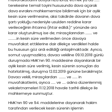
terekesine temsil tayini hususunda dava açarak
dava evrakını mahkememize bildirmek için bir aylık
kesin süre verilmesine, aksi takdirde davanın dava
şartı yokluğu nedeniyle usulden reddine karar
verileceğinin ihtarına (ihtar edildi.)” yönünde ara
karar oluşturulmuş ise de; mirasçılarından ……… ve
………..in kesin süre verilmeden önce davaya
muvafakat ettiklerine dair dilekçe verdikleri halde
bu hususun göz ardı edildiği anlaşılmaktadır. Ayrıca,
somut uyuşmazlıkta, davacı vekiline 09.10.2018 günlü
duruşmada HMK’nın 90. maddesine dayanılarak bir
aylık kesin süre verilmiş, kesin sürenin sonuçları da
hatırlatılmış, duruşma 12.02.2019 gününe bırakılmıştır.
Davacı vekili, mirasçılardan ……… ve ……. in
muvafakatlerini, ayrıca …… ve ….. adına düzenlenmiş
vekaletnameleri 11.12.2018 havale tarihli dilekçe ile
mahkemeye sunmuştur.
HMK’nın 90 ve 94. maddelerine dayanarak hakim
tarafından verilecek kesin sürenin işlemin