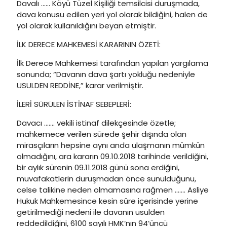
Davalı …… Köyü Tüzel Kişiliği temsilcisi duruşmada,
dava konusu edilen yeri yol olarak bildiğini, halen de
yol olarak kullanıldığını beyan etmiştir.
İLK DERECE MAHKEMESİ KARARININ ÖZETİ:
İlk Derece Mahkemesi tarafından yapılan yargılama
sonunda; “Davanın dava şartı yokluğu nedeniyle
USULDEN REDDİNE,” karar verilmiştir.
İLERİ SÜRÜLEN İSTİNAF SEBEPLERİ:
Davacı ……. vekili istinaf dilekçesinde özetle;
mahkemece verilen sürede şehir dışında olan
mirasçıların hepsine aynı anda ulaşmanın mümkün
olmadığını, ara kararın 09.10.2018 tarihinde verildiğini,
bir aylık sürenin 09.11.2018 günü sona erdiğini,
muvafakatlerin duruşmadan önce sunulduğunu,
celse talikine neden olmamasına rağmen ……. Asliye
Hukuk Mahkemesince kesin süre içerisinde yerine
getirilmediği nedeni ile davanın usulden
reddedildiğini, 6100 sayılı HMK’nın 94’üncü