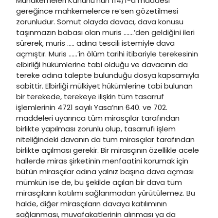
Muhakemeleri Kanunu’nun 114/1-d maddesi
gereğince mahkemelerce re’sen gözetilmesi
zorunludur. Somut olayda davacı, dava konusu
taşınmazın babası olan muris …….’den geldiğini ileri
sürerek, muris ….. adına tescili istemiyle dava
açmıştır. Muris ……’in ölüm tarihi itibariyle terekesinin
elbirliği hükümlerine tabi olduğu ve davacının da
tereke adına talepte bulunduğu dosya kapsamıyla
sabittir. Elbirliği mülkiyet hükümlerine tabi bulunan
bir terekede, terekeye ilişkin tüm tasarruf
işlemlerinin 4721 sayılı Yasa’nın 640. ve 702.
maddeleri uyarınca tüm mirasçılar tarafından
birlikte yapılması zorunlu olup, tasarrufi işlem
niteliğindeki davanın da tüm mirasçılar tarafından
birlikte açılması gerekir. Bir mirasçının özellikle acele
hallerde miras şirketinin menfaatini korumak için
bütün mirasçılar adına yalnız başına dava açması
mümkün ise de, bu şekilde açılan bir dava tüm
mirasçıların katılımı sağlanmadan yürütülemez. Bu
halde, diğer mirasçıların davaya katılımının
sağlanması, muvafakatlerinin alınması ya da