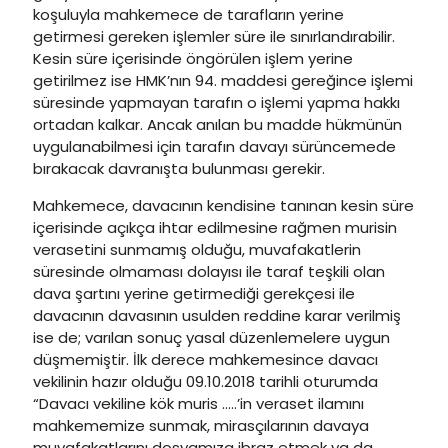
koşuluyla mahkemece de tarafların yerine
getirmesi gereken işlemler süre ile sınırlandırabilir.
Kesin süre içerisinde öngörülen işlem yerine
getirilmez ise HMK’nın 94. maddesi gereğince işlemi
süresinde yapmayan tarafın o işlemi yapma hakkı
ortadan kalkar. Ancak anılan bu madde hükmünün
uygulanabilmesi için tarafın davayı sürüncemede
bırakacak davranışta bulunması gerekir.
Mahkemece, davacının kendisine tanınan kesin süre
içerisinde açıkça ihtar edilmesine rağmen murisin
verasetini sunmamış olduğu, muvafakatlerin
süresinde olmaması dolayısı ile taraf teşkili olan
dava şartını yerine getirmediği gerekçesi ile
davacının davasının usulden reddine karar verilmiş
ise de; varılan sonuç yasal düzenlemelere uygun
düşmemiştir. İlk derece mahkemesince davacı
vekilinin hazır olduğu 09.10.2018 tarihli oturumda
“Davacı vekiline kök muris …..’in veraset ilamını
mahkememize sunmak, mirasçılarının davaya
muvafakatlarını dosyamıza ibraz etmek ya da …….