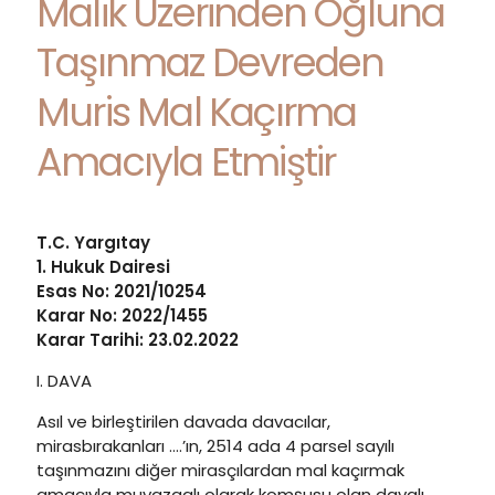
Malik Üzerinden Oğluna
Taşınmaz Devreden
Muris Mal Kaçırma
Amacıyla Etmiştir
T.C. Yargıtay
1. Hukuk Dairesi
Esas No: 2021/10254
Karar No: 2022/1455
Karar Tarihi: 23.02.2022
I. DAVA
Asıl ve birleştirilen davada davacılar,
mirasbırakanları ….’ın, 2514 ada 4 parsel sayılı
taşınmazını diğer mirasçılardan mal kaçırmak
amacıyla muvazaalı olarak komşusu olan davalı