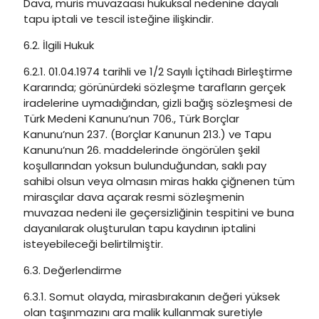
Dava, muris muvazaası hukuksal nedenine dayalı
tapu iptali ve tescil isteğine ilişkindir.
6.2. İlgili Hukuk
6.2.1. 01.04.1974 tarihli ve 1/2 Sayılı İçtihadı Birleştirme
Kararında; görünürdeki sözleşme tarafların gerçek
iradelerine uymadığından, gizli bağış sözleşmesi de
Türk Medeni Kanunu’nun 706., Türk Borçlar
Kanunu’nun 237. (Borçlar Kanunun 213.) ve Tapu
Kanunu’nun 26. maddelerinde öngörülen şekil
koşullarından yoksun bulunduğundan, saklı pay
sahibi olsun veya olmasın miras hakkı çiğnenen tüm
mirasçılar dava açarak resmi sözleşmenin
muvazaa nedeni ile geçersizliğinin tespitini ve buna
dayanılarak oluşturulan tapu kaydının iptalini
isteyebileceği belirtilmiştir.
6.3. Değerlendirme
6.3.1. Somut olayda, mirasbırakanın değeri yüksek
olan taşınmazını ara malik kullanmak suretiyle