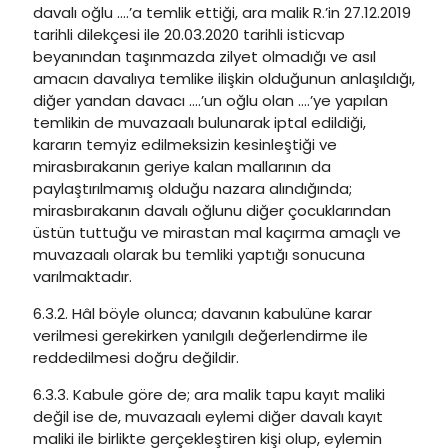
davalı oğlu ….’a temlik ettiği, ara malik R.’in 27.12.2019
tarihli dilekçesi ile 20.03.2020 tarihli isticvap
beyanından taşınmazda zilyet olmadığı ve asıl
amacın davalıya temlike ilişkin olduğunun anlaşıldığı,
diğer yandan davacı ….’un oğlu olan ….’ye yapılan
temlikin de muvazaalı bulunarak iptal edildiği,
kararın temyiz edilmeksizin kesinleştiği ve
mirasbırakanın geriye kalan mallarının da
paylaştırılmamış olduğu nazara alındığında;
mirasbırakanın davalı oğlunu diğer çocuklarından
üstün tuttuğu ve mirastan mal kaçırma amaçlı ve
muvazaalı olarak bu temliki yaptığı sonucuna
varılmaktadır.
6.3.2. Hâl böyle olunca; davanın kabulüne karar
verilmesi gerekirken yanılgılı değerlendirme ile
reddedilmesi doğru değildir.
6.3.3. Kabule göre de; ara malik tapu kayıt maliki
değil ise de, muvazaalı eylemi diğer davalı kayıt
maliki ile birlikte gerçekleştiren kişi olup, eylemin