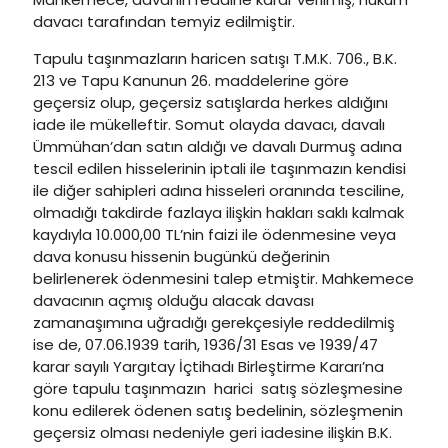
davacı tarafından temyiz edilmiştir.
Tapulu taşınmazların haricen satışı T.M.K. 706., B.K.
213 ve Tapu Kanunun 26. maddelerine göre
geçersiz olup, geçersiz satışlarda herkes aldığını
iade ile mükelleftir. Somut olayda davacı, davalı
Ümmühan’dan satın aldığı ve davalı Durmuş adına
tescil edilen hisselerinin iptali ile taşınmazın kendisi
ile diğer sahipleri adına hisseleri oranında tesciline,
olmadığı takdirde fazlaya ilişkin hakları saklı kalmak
kaydıyla 10.000,00 TL’nin faizi ile ödenmesine veya
dava konusu hissenin bugünkü değerinin
belirlenerek ödenmesini talep etmiştir. Mahkemece
davacının açmış olduğu alacak davası
zamanaşımına uğradığı gerekçesiyle reddedilmiş
ise de, 07.06.1939 tarih, 1936/31 Esas ve 1939/47
karar sayılı Yargıtay İçtihadı Birleştirme Kararı’na
göre tapulu taşınmazın harici satış sözleşmesine
konu edilerek ödenen satış bedelinin, sözleşmenin
geçersiz olması nedeniyle geri iadesine ilişkin B.K.