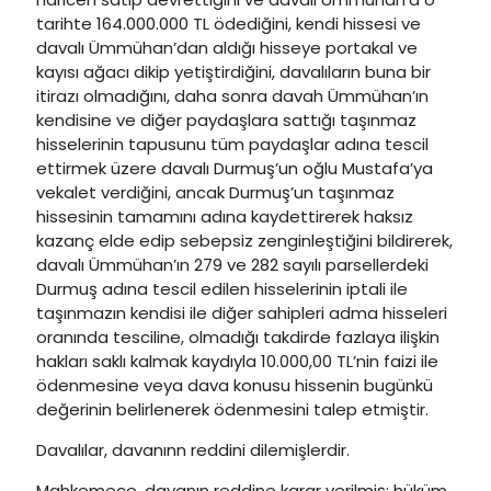
tarihte 164.000.000 TL ödediğini, kendi hissesi ve
davalı Ümmühan’dan aldığı hisseye portakal ve
kayısı ağacı dikip yetiştirdiğini, davalıların buna bir
itirazı olmadığını, daha sonra davah Ümmühan’ın
kendisine ve diğer paydaşlara sattığı taşınmaz
hisselerinin tapusunu tüm paydaşlar adına tescil
ettirmek üzere davalı Durmuş’un oğlu Mustafa’ya
vekalet verdiğini, ancak Durmuş’un taşınmaz
hissesinin tamamını adına kaydettirerek haksız
kazanç elde edip sebepsiz zenginleştiğini bildirerek,
davalı Ümmühan’ın 279 ve 282 sayılı parsellerdeki
Durmuş adına tescil edilen hisselerinin iptali ile
taşınmazın kendisi ile diğer sahipleri adma hisseleri
oranında tesciline, olmadığı takdirde fazlaya ilişkin
hakları saklı kalmak kaydıyla 10.000,00 TL’nin faizi ile
ödenmesine veya dava konusu hissenin bugünkü
değerinin belirlenerek ödenmesini talep etmiştir.
Davalılar, davanınn reddini dilemişlerdir.
Mahkemece, davanın reddine karar verilmiş; hüküm