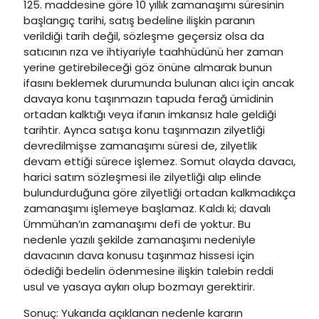
125. maddesine göre 10 yıllık zamanaşımı süresinin
başlangıç tarihi, satış bedeline ilişkin paranın
verildiği tarih değil, sözleşme geçersiz olsa da
satıcının rıza ve ihtiyariyle taahhüdünü her zaman
yerine getirebileceği göz önüne almarak bunun
ifasını beklemek durumunda bulunan alıcı için ancak
davaya konu taşınmazın tapuda ferağ ümidinin
ortadan kalktığı veya ifanın imkansız hale geldiği
tarihtir. Aynca satışa konu taşınmazın zilyetliği
devredilmişse zamanaşımı süresi de, zilyetlik
devam ettiği sürece işlemez. Somut olayda davacı,
harici satım sözleşmesi ile zilyetliği alıp elinde
bulundurduğuna göre zilyetliği ortadan kalkmadıkça
zamanaşımı işlemeye başlamaz. Kaldı ki; davalı
Ümmühan’ın zamanaşımı defi de yoktur. Bu
nedenle yazılı şekilde zamanaşımı nedeniyle
davacının dava konusu taşınmaz hissesi için
ödediği bedelin ödenmesine ilişkin talebin reddi
usul ve yasaya aykırı olup bozmayı gerektirir.
Sonuç: Yukarıda açıklanan nedenle kararın