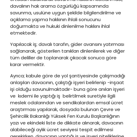
davalının hak arama özgürlüğü kapsamında
savunma, usulüne uygun şekilde bilgilendirilme ve
açıklama yapma hakkının ihlali sonucunu
doğurmakta ve hukuki dinlenilme hakkını ihlal
etmektedir.
Yapılacak iş; davalı tarafın, gider avansını yatırması
sağlanarak, gösterilen tanıkları dinlenilerek ve diğer
tüm deliller de toplanarak çıkacak sonuca göre
karar vermektir.
Ayrıca; kabule göre de yol şantiyesinde çalışmadığı
anlaşılan davacının, çalıştığı işyeri belirlenip -inşaat
işi olduğu savunulmaktadır- buna göre anılan işyeri
ve kıdemi ile yaptığı iş belirtilmek suretiyle ilgili
meslek odalarından ve sendikalardan emsal ücret
araştırması yapılarak, dosyada bulunan Çevre ve
Şehircilik Bakanlığı Yüksek Fen Kurulu Başkanlığının
yazı ve ekindeki liste de dikkate alınarak, davacının
alabileceği aylık ücret seviyesi tespit edilmesi
gerekirken, davacının yaptığı iş ve işyeri niteliklerine