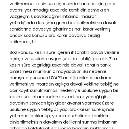
verilmesine, kesin süre içerisinde tanıkları için gider
avansı yatırmadığı takdirde tanık dinletmekten
vazgeçmiş sayılacağının ihtarına, masraf
yatırdığında duruşma günü beklenilmeksizin davalı
tanıklarına davetiye çıkarılmasına” karar verilmiş
ancak söz konusu ara karar davalıya tebliğ
edilmemiştir.
Söz konusu kesin süre içeren ihtaratın davalı vekiline
açıkça ve usulüne uygun şekilde tebliği gerekir. Zira
kesin süre kaçırıldığı takdirde davalı tarafın tanık
dinletmesi mümkün olmayacaktır. Bu nedenle
duruşma gününün UYAP’tan öğrenilmesine karar
verilmesi ve ihtaratın açıkça davalı vekiline tebliğine
dair kayıt sunulmaması nedeniyle usulüne uygun bir
kesin süre ihtaratından söz edilemeyeceği gibi
davalının tanıkları için gider avansı yatırmak üzere
usulüne uygun tebligat yapılarak kesin süre içinde
yatırması beklenilip, yatırılması halinde tanıkları
dinlenilmeksizin davalının delillerini sunma imkanının
ortadan kaldırılarak savunma hakkının kısıtlanması,