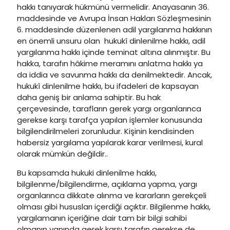
hakkı tanıyarak hükmünü vermelidir. Anayasanın 36.
maddesinde ve Avrupa İnsan Hakları Sözleşmesinin
6. maddesinde düzenlenen adil yargılanma hakkının
en önemli unsuru olan hukukî dinlenilme hakkı, adil
yargılanma hakkı içinde teminat altına alınmıştır. Bu
hakka, tarafın hâkime meramını anlatma hakkı ya
da iddia ve savunma hakkı da denilmektedir. Ancak,
hukukî dinlenilme hakkı, bu ifadeleri de kapsayan
daha geniş bir anlama sahiptir. Bu hak
çerçevesinde, tarafların gerek yargı organlarınca
gerekse karşı tarafça yapılan işlemler konusunda
bilgilendirilmeleri zorunludur. Kişinin kendisinden
habersiz yargılama yapılarak karar verilmesi, kural
olarak mümkün değildir..
Bu kapsamda hukuki dinlenilme hakkı,
bilgilenme/bilgilendirme, açıklama yapma, yargı
organlarınca dikkate alınma ve kararların gerekçeli
olması gibi hususları içerdiği açıktır. Bilgilenme hakkı,
yargılamanın içeriğine dair tam bir bilgi sahibi
olmanın yanında gerek karşı tarafın gerekse de