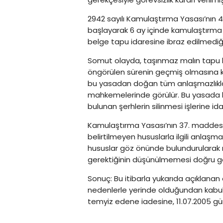
2942 sayılı Kamulaştırma Yasası’nın 4
başlayarak 6 ay içinde kamulaştırma b
belge tapu idaresine ibraz edilmediği
Somut olayda, taşınmaz malın tapu k
öngörülen sürenin geçmiş olmasına ka
bu yasadan doğan tüm anlaşmazlıklar
mahkemelerinde görülür. Bu yasada ka
bulunan şerhlerin silinmesi işlerine 
Kamulaştırma Yasası’nın 37. maddesi
belirtilmeyen hususlarla ilgili anlaş
hususlar göz önünde bulundurularak m
gerektiğinin düşünülmemesi doğru g
Sonuç: Bu itibarla yukarıda açıklanan 
nedenlerle yerinde olduğundan kabul
temyiz edene iadesine, 11.07.2005 günü