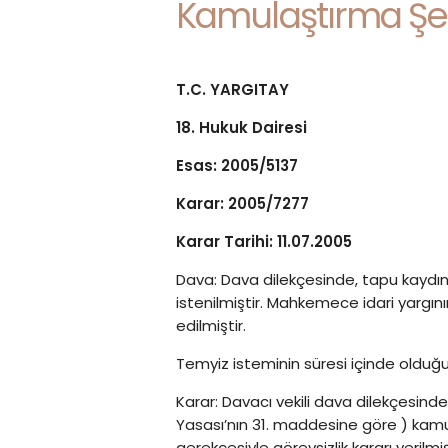
Kamulaştırma Şer
T.C. YARGITAY
18. Hukuk Dairesi
Esas: 2005/5137
Karar: 2005/7277
Karar Tarihi: 11.07.2005
Dava: Dava dilekçesinde, tapu kaydın
istenilmiştir. Mahkemece idari yargını
edilmiştir.
Temyiz isteminin süresi içinde olduğ
Karar: Davacı vekili dava dilekçesin
Yasası’nın 31. maddesine göre ) kamul
gerekçesiyle görevsizlik kararı verilmiş