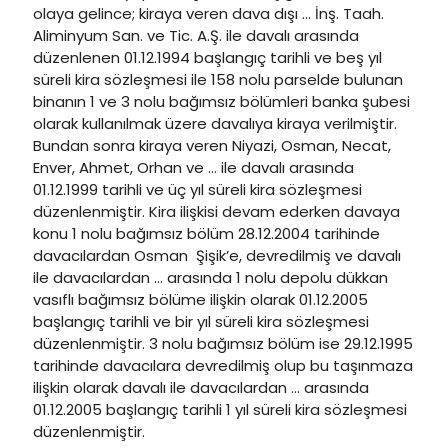
olaya gelince; kiraya veren dava dışı … İnş. Taah.
Aliminyum San. ve Tic. A.Ş. ile davalı arasında
düzenlenen 01.12.1994 başlangıç tarihli ve beş yıl
süreli kira sözleşmesi ile 158 nolu parselde bulunan
binanın 1 ve 3 nolu bağımsız bölümleri banka şubesi
olarak kullanılmak üzere davalıya kiraya verilmiştir.
Bundan sonra kiraya veren Niyazi, Osman, Necat,
Enver, Ahmet, Orhan ve … ile davalı arasında
01.12.1999 tarihli ve üç yıl süreli kira sözleşmesi
düzenlenmiştir. Kira ilişkisi devam ederken davaya
konu 1 nolu bağımsız bölüm 28.12.2004 tarihinde
davacılardan Osman Şişik’e, devredilmiş ve davalı
ile davacılardan … arasında 1 nolu depolu dükkan
vasıflı bağımsız bölüme ilişkin olarak 01.12.2005
başlangıç tarihli ve bir yıl süreli kira sözleşmesi
düzenlenmiştir. 3 nolu bağımsız bölüm ise 29.12.1995
tarihinde davacılara devredilmiş olup bu taşınmaza
ilişkin olarak davalı ile davacılardan … arasında
01.12.2005 başlangıç tarihli 1 yıl süreli kira sözleşmesi
düzenlenmiştir.