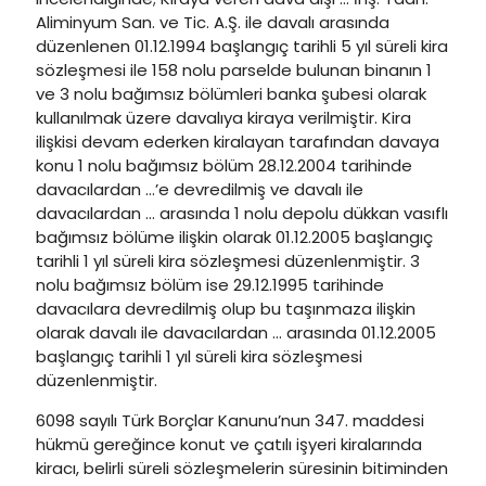
Aliminyum San. ve Tic. A.Ş. ile davalı arasında
düzenlenen 01.12.1994 başlangıç tarihli 5 yıl süreli kira
sözleşmesi ile 158 nolu parselde bulunan binanın 1
ve 3 nolu bağımsız bölümleri banka şubesi olarak
kullanılmak üzere davalıya kiraya verilmiştir. Kira
ilişkisi devam ederken kiralayan tarafından davaya
konu 1 nolu bağımsız bölüm 28.12.2004 tarihinde
davacılardan …’e devredilmiş ve davalı ile
davacılardan … arasında 1 nolu depolu dükkan vasıflı
bağımsız bölüme ilişkin olarak 01.12.2005 başlangıç
tarihli 1 yıl süreli kira sözleşmesi düzenlenmiştir. 3
nolu bağımsız bölüm ise 29.12.1995 tarihinde
davacılara devredilmiş olup bu taşınmaza ilişkin
olarak davalı ile davacılardan … arasında 01.12.2005
başlangıç tarihli 1 yıl süreli kira sözleşmesi
düzenlenmiştir.
6098 sayılı Türk Borçlar Kanunu’nun 347. maddesi
hükmü gereğince konut ve çatılı işyeri kiralarında
kiracı, belirli süreli sözleşmelerin süresinin bitiminden