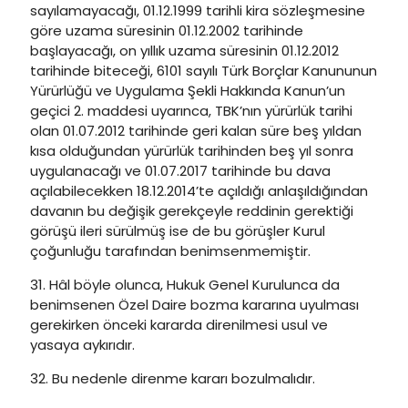
sayılamayacağı, 01.12.1999 tarihli kira sözleşmesine
göre uzama süresinin 01.12.2002 tarihinde
başlayacağı, on yıllık uzama süresinin 01.12.2012
tarihinde biteceği, 6101 sayılı Türk Borçlar Kanununun
Yürürlüğü ve Uygulama Şekli Hakkında Kanun’un
geçici 2. maddesi uyarınca, TBK’nın yürürlük tarihi
olan 01.07.2012 tarihinde geri kalan süre beş yıldan
kısa olduğundan yürürlük tarihinden beş yıl sonra
uygulanacağı ve 01.07.2017 tarihinde bu dava
açılabilecekken 18.12.2014’te açıldığı anlaşıldığından
davanın bu değişik gerekçeyle reddinin gerektiği
görüşü ileri sürülmüş ise de bu görüşler Kurul
çoğunluğu tarafından benimsenmemiştir.
31. Hâl böyle olunca, Hukuk Genel Kurulunca da
benimsenen Özel Daire bozma kararına uyulması
gerekirken önceki kararda direnilmesi usul ve
yasaya aykırıdır.
32. Bu nedenle direnme kararı bozulmalıdır.