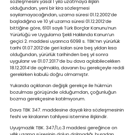
sözleşmesini yasal 1 yıla uzatmaya ilişkin
olduğundan, yeni bir kira sözleşmesi
sayılamayacağından, uzama süresi 01.12.2002’de
başladığına ve 10 yıl uzama süresi 01.12.2012’de
bittiğine göre, 6101 sayılı Türk Borçlar Kanunu’nun
Yürürlüğü ve Uygulama Şekli Hakkında Kanun’un
geçici 2. maddesi uyarınca 6098 s. TBK’nın yürürlük
tarihi 01.07.2012’de geri kalan süre beş yıldan kısa
olduğundan, yürürlük tarihinden beş yıl sonra
uygulanır ve 01.07.2017’de bu dava açılabilecekken
18.12.2014’de açılmakla, davanın bu gerekçeyle reddi
gerekirken kabulü doğru olmamıştır.
Yukarıda açıklanan değişik gerekçe ile hükmün
bozulması görüşünde olduğumdan, çoğunluğun
bozma gerekçesine katılmıyorum.
Dava TBK 347. maddesine dayalı kira sözleşmesinin
feshi ve kiralarının tahliyesi istemine ilişkindir.
Uyuşmazlık TBK. 347/1,c.3 maddesi gereğince on
yıllık uzama süresinin dolup dolmadığı, buradan