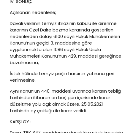
IV. SONUÇ:
Açıklanan nedenlerle;
Davalı vekilinin temyiz itirazının kabulü ile direnme
kararının Özel Daire bozma kararında gösterilen
nedenlerden dolayı 6100 sayılı Hukuk Muhakemeleri
Kanunu’nun geçici 3. maddesine göre
uygulanmakta olan 1086 sayılı Hukuk Usulü
Muhakemeleri Kanunu’nun 429. maddesi gereğince
bozulmasına,
İstek hâlinde temyiz peşin harcının yatırana geri
verilmesine,
Aynı Kanun’un 440. maddesi uyarınca kararın tebliğ
tarihinden itibaren on beş gün içerisinde karar
düzeltme yolu açık olmak üzere, 25.05.2021
tarihinde oy çokluğu ile karar verildi.
KARŞI OY :
Dava, TBK 347. maddesine dayalı kira sözleşmesinin