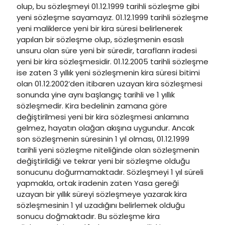
olup, bu sözleşmeyi 01.12.1999 tarihli sözleşme gibi
yeni sözleşme sayamayız. 01.12.1999 tarihli sözleşme
yeni maliklerce yeni bir kira süresi belirlenerek
yapılan bir sözleşme olup, sözleşmenin esaslı
unsuru olan süre yeni bir süredir, tarafların iradesi
yeni bir kira sözleşmesidir. 01.12.2005 tarihli sözleşme
ise zaten 3 yıllık yeni sözleşmenin kira süresi bitimi
olan 01.12.2002’den itibaren uzayan kira sözleşmesi
sonunda yine aynı başlangıç tarihli ve 1 yıllık
sözleşmedir. Kira bedelinin zamana göre
değiştirilmesi yeni bir kira sözleşmesi anlamına
gelmez, hayatın olağan akışına uygundur. Ancak
son sözleşmenin süresinin 1 yıl olması, 01.12.1999
tarihli yeni sözleşme niteliğinde olan sözleşmenin
değiştirildiği ve tekrar yeni bir sözleşme olduğu
sonucunu doğurmamaktadır. Sözleşmeyi 1 yıl süreli
yapmakla, ortak iradenin zaten Yasa gereği
uzayan bir yıllık süreyi sözleşmeye yazarak kira
sözleşmesinin 1 yıl uzadığını belirlemek olduğu
sonucu doğmaktadır. Bu sözleşme kira