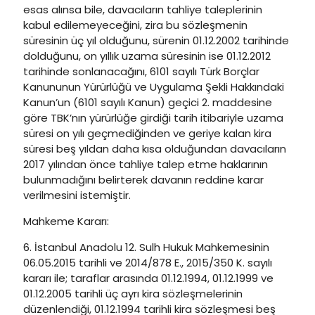
esas alınsa bile, davacıların tahliye taleplerinin
kabul edilemeyeceğini, zira bu sözleşmenin
süresinin üç yıl olduğunu, sürenin 01.12.2002 tarihinde
dolduğunu, on yıllık uzama süresinin ise 01.12.2012
tarihinde sonlanacağını, 6101 sayılı Türk Borçlar
Kanununun Yürürlüğü ve Uygulama Şekli Hakkındaki
Kanun’un (6101 sayılı Kanun) geçici 2. maddesine
göre TBK’nın yürürlüğe girdiği tarih itibariyle uzama
süresi on yılı geçmediğinden ve geriye kalan kira
süresi beş yıldan daha kısa olduğundan davacıların
2017 yılından önce tahliye talep etme haklarının
bulunmadığını belirterek davanın reddine karar
verilmesini istemiştir.
Mahkeme Kararı:
6. İstanbul Anadolu 12. Sulh Hukuk Mahkemesinin
06.05.2015 tarihli ve 2014/878 E., 2015/350 K. sayılı
kararı ile; taraflar arasında 01.12.1994, 01.12.1999 ve
01.12.2005 tarihli üç ayrı kira sözleşmelerinin
düzenlendiği, 01.12.1994 tarihli kira sözleşmesi beş