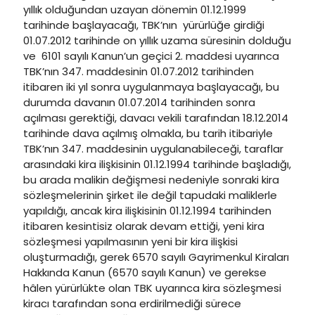
yıllık olduğundan uzayan dönemin 01.12.1999
tarihinde başlayacağı, TBK’nın yürürlüğe girdiği
01.07.2012 tarihinde on yıllık uzama süresinin dolduğu
ve 6101 sayılı Kanun’un geçici 2. maddesi uyarınca
TBK’nın 347. maddesinin 01.07.2012 tarihinden
itibaren iki yıl sonra uygulanmaya başlayacağı, bu
durumda davanın 01.07.2014 tarihinden sonra
açılması gerektiği, davacı vekili tarafından 18.12.2014
tarihinde dava açılmış olmakla, bu tarih itibariyle
TBK’nın 347. maddesinin uygulanabileceği, taraflar
arasındaki kira ilişkisinin 01.12.1994 tarihinde başladığı,
bu arada malikin değişmesi nedeniyle sonraki kira
sözleşmelerinin şirket ile değil tapudaki maliklerle
yapıldığı, ancak kira ilişkisinin 01.12.1994 tarihinden
itibaren kesintisiz olarak devam ettiği, yeni kira
sözleşmesi yapılmasının yeni bir kira ilişkisi
oluşturmadığı, gerek 6570 sayılı Gayrimenkul Kiraları
Hakkında Kanun (6570 sayılı Kanun) ve gerekse
hâlen yürürlükte olan TBK uyarınca kira sözleşmesi
kiracı tarafından sona erdirilmediği sürece