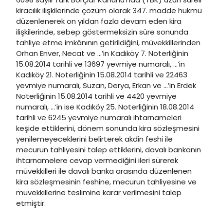
kiracılık ilişkilerinde çözüm olarak 347. madde hükmü
düzenlenerek on yıldan fazla devam eden kira
ilişkilerinde, sebep göstermeksizin süre sonunda
tahliye etme imkânının getirildiğini, müvekkillerinden
Orhan Enver, Necat ve …’in Kadıköy 7. Noterliğinin
15.08.2014 tarihli ve 13697 yevmiye numaralı, …’in
Kadıköy 21. Noterliğinin 15.08.2014 tarihli ve 22463
yevmiye numaralı, Suzan, Derya, Erkan ve …’in Erdek
Noterliğinin 15.08.2014 tarihli ve 4420 yevmiye
numaralı, …’in ise Kadıköy 25. Noterliğinin 18.08.2014
tarihli ve 6245 yevmiye numaralı ihtarnameleri
keşide ettiklerini, dönem sonunda kira sözleşmesini
yenilemeyeceklerini belirterek akdin feshi ile
mecurun tahliyesini talep ettiklerini, davalı bankanın
ihtarnamelere cevap vermediğini ileri sürerek
müvekkilleri ile davalı banka arasında düzenlenen
kira sözleşmesinin feshine, mecurun tahliyesine ve
müvekkillerine teslimine karar verilmesini talep
etmiştir.