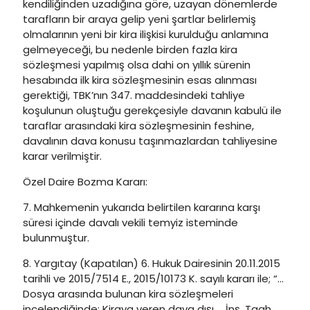
kendiliğinden uzadığına göre, uzayan dönemlerde
tarafların bir araya gelip yeni şartlar belirlemiş
olmalarının yeni bir kira ilişkisi kurulduğu anlamına
gelmeyeceği, bu nedenle birden fazla kira
sözleşmesi yapılmış olsa dahi on yıllık sürenin
hesabında ilk kira sözleşmesinin esas alınması
gerektiği, TBK’nın 347. maddesindeki tahliye
koşulunun oluştuğu gerekçesiyle davanın kabulü ile
taraflar arasındaki kira sözleşmesinin feshine,
davalının dava konusu taşınmazlardan tahliyesine
karar verilmiştir.
Özel Daire Bozma Kararı:
7. Mahkemenin yukarıda belirtilen kararına karşı
süresi içinde davalı vekili temyiz isteminde
bulunmuştur.
8. Yargıtay (Kapatılan) 6. Hukuk Dairesinin 20.11.2015
tarihli ve 2015/7514 E., 2015/10173 K. sayılı kararı ile; “…
Dosya arasında bulunan kira sözleşmeleri
incelendiğinde; Kiraya veren dava dışı … İnş. Taah.