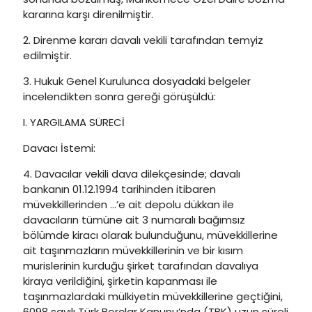
kararına karşı direnilmiştir.
2. Direnme kararı davalı vekili tarafından temyiz
edilmiştir.
3. Hukuk Genel Kurulunca dosyadaki belgeler
incelendikten sonra gereği görüşüldü:
I. YARGILAMA SÜRECİ
Davacı İstemi:
4. Davacılar vekili dava dilekçesinde; davalı
bankanın 01.12.1994 tarihinden itibaren
müvekkillerinden …’e ait depolu dükkan ile
davacıların tümüne ait 3 numaralı bağımsız
bölümde kiracı olarak bulunduğunu, müvekkillerine
ait taşınmazların müvekkillerinin ve bir kısım
murislerinin kurduğu şirket tarafından davalıya
kiraya verildiğini, şirketin kapanması ile
taşınmazlardaki mülkiyetin müvekkillerine geçtiğini,
6098 sayılı Türk Borçlar Kanunu’nda (TBK) uzun süreli