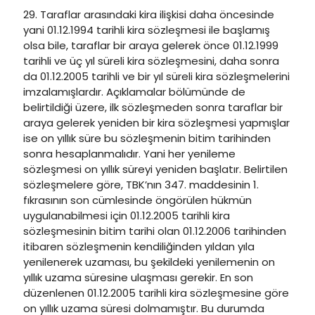
29. Taraflar arasındaki kira ilişkisi daha öncesinde
yani 01.12.1994 tarihli kira sözleşmesi ile başlamış
olsa bile, taraflar bir araya gelerek önce 01.12.1999
tarihli ve üç yıl süreli kira sözleşmesini, daha sonra
da 01.12.2005 tarihli ve bir yıl süreli kira sözleşmelerini
imzalamışlardır. Açıklamalar bölümünde de
belirtildiği üzere, ilk sözleşmeden sonra taraflar bir
araya gelerek yeniden bir kira sözleşmesi yapmışlar
ise on yıllık süre bu sözleşmenin bitim tarihinden
sonra hesaplanmalıdır. Yani her yenileme
sözleşmesi on yıllık süreyi yeniden başlatır. Belirtilen
sözleşmelere göre, TBK’nın 347. maddesinin 1.
fıkrasının son cümlesinde öngörülen hükmün
uygulanabilmesi için 01.12.2005 tarihli kira
sözleşmesinin bitim tarihi olan 01.12.2006 tarihinden
itibaren sözleşmenin kendiliğinden yıldan yıla
yenilenerek uzaması, bu şekildeki yenilemenin on
yıllık uzama süresine ulaşması gerekir. En son
düzenlenen 01.12.2005 tarihli kira sözleşmesine göre
on yıllık uzama süresi dolmamıştır. Bu durumda