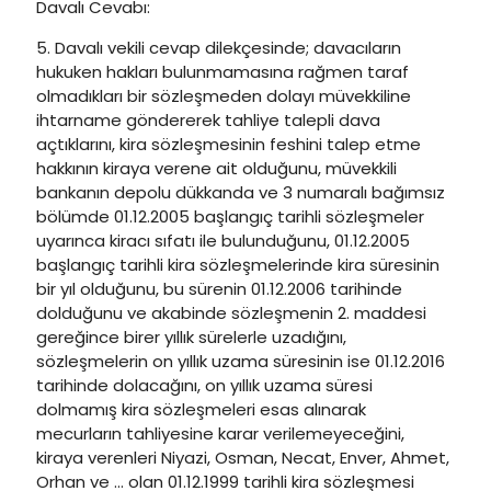
Davalı Cevabı:
5. Davalı vekili cevap dilekçesinde; davacıların
hukuken hakları bulunmamasına rağmen taraf
olmadıkları bir sözleşmeden dolayı müvekkiline
ihtarname göndererek tahliye talepli dava
açtıklarını, kira sözleşmesinin feshini talep etme
hakkının kiraya verene ait olduğunu, müvekkili
bankanın depolu dükkanda ve 3 numaralı bağımsız
bölümde 01.12.2005 başlangıç tarihli sözleşmeler
uyarınca kiracı sıfatı ile bulunduğunu, 01.12.2005
başlangıç tarihli kira sözleşmelerinde kira süresinin
bir yıl olduğunu, bu sürenin 01.12.2006 tarihinde
dolduğunu ve akabinde sözleşmenin 2. maddesi
gereğince birer yıllık sürelerle uzadığını,
sözleşmelerin on yıllık uzama süresinin ise 01.12.2016
tarihinde dolacağını, on yıllık uzama süresi
dolmamış kira sözleşmeleri esas alınarak
mecurların tahliyesine karar verilemeyeceğini,
kiraya verenleri Niyazi, Osman, Necat, Enver, Ahmet,
Orhan ve … olan 01.12.1999 tarihli kira sözleşmesi