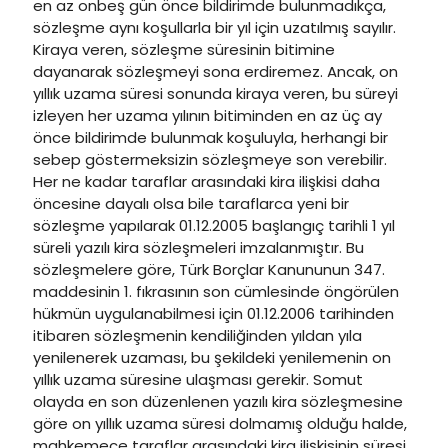
en az onbeş gün önce bildirimde bulunmadıkça,
sözleşme aynı koşullarla bir yıl için uzatılmış sayılır.
Kiraya veren, sözleşme süresinin bitimine
dayanarak sözleşmeyi sona erdiremez. Ancak, on
yıllık uzama süresi sonunda kiraya veren, bu süreyi
izleyen her uzama yılının bitiminden en az üç ay
önce bildirimde bulunmak koşuluyla, herhangi bir
sebep göstermeksizin sözleşmeye son verebilir.
Her ne kadar taraflar arasındaki kira ilişkisi daha
öncesine dayalı olsa bile taraflarca yeni bir
sözleşme yapılarak 01.12.2005 başlangıç tarihli 1 yıl
süreli yazılı kira sözleşmeleri imzalanmıştır. Bu
sözleşmelere göre, Türk Borçlar Kanununun 347.
maddesinin 1. fıkrasının son cümlesinde öngörülen
hükmün uygulanabilmesi için 01.12.2006 tarihinden
itibaren sözleşmenin kendiliğinden yıldan yıla
yenilenerek uzaması, bu şekildeki yenilemenin on
yıllık uzama süresine ulaşması gerekir. Somut
olayda en son düzenlenen yazılı kira sözleşmesine
göre on yıllık uzama süresi dolmamış olduğu halde,
mahkemece taraflar arasındaki kira ilişkisinin süresi