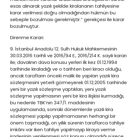
esas alınarak yazılı şekilde kiralananın tahliyesine
karar verilmesi doğru olmadığından hükmün bu
sebeple bozulması gerekmiştir.” gerekçesi ile karar
bozulmuştur.
Direnme Kararı:
9. İstanbul Anadolu 12. Sulh Hukuk Mahkemesinin
30.03.2016 tarihli ve 2016/94 E., 2016/214 K. sayılı kararı
ile; davalının dava konusu yerleri ilk kez 01.12.1994
tarihinde kiraladığı ve o tarihten beri kiracı olduğu,
ancak tarafların önceki malik ile yapılan yazılı kira
sözleşmesini yeterli görmeyerek 01.12.2005 tarihinde
yeni bir yazılı sözleşme yaptıkları, yeni yazılı
sözleşme yapılmasının yeni bir kira ilişkisi kurmadığı,
bu nedenle TBK’nın 347/1. maddesinin
uygulamasında, sonraki dönemlerde yazılı kira
sözleşmesi yapılıp yapılmamasının herhangi bir
önem taşımadığı, on yıllık sürenin taraflarca tahliye
imkânı var iken tahliye yapılmayıp kiraya verme
iradesinin yenilenmesi söz konusu olmadığı sürece