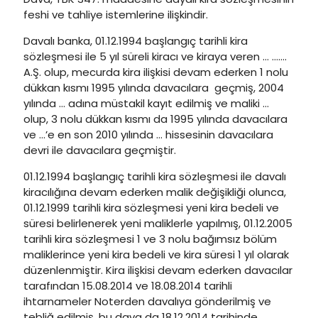
feshi ve tahliye istemlerine ilişkindir.
Davalı banka, 01.12.1994 başlangıç tarihli kira
sözleşmesi ile 5 yıl süreli kiracı ve kiraya veren … …….
A.Ş. olup, mecurda kira ilişkisi devam ederken 1 nolu
dükkan kısmı 1995 yılında davacılara geçmiş, 2004
yılında … adına müstakil kayıt edilmiş ve maliki …
olup, 3 nolu dükkan kısmı da 1995 yılında davacılara
ve …’e en son 2010 yılında … hissesinin davacılara
devri ile davacılara geçmiştir.
01.12.1994 başlangıç tarihli kira sözleşmesi ile davalı
kiracılığına devam ederken malik değişikliği olunca,
01.12.1999 tarihli kira sözleşmesi yeni kira bedeli ve
süresi belirlenerek yeni maliklerle yapılmış, 01.12.2005
tarihli kira sözleşmesi 1 ve 3 nolu bağımsız bölüm
maliklerince yeni kira bedeli ve kira süresi 1 yıl olarak
düzenlenmiştir. Kira ilişkisi devam ederken davacılar
tarafından 15.08.2014 ve 18.08.2014 tarihli
ihtarnameler Noterden davalıya gönderilmiş ve
tebliğ edilmiş, bu dava da 18.12.2014 tarihinde