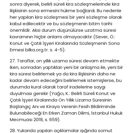
sonra diyerek, belirli süreli kira sözleşmelerinde kira
ilişkisinin sona ermesini hükme bağlardı. Bu nedenle
her yapılan kira sözleşmesi bir yeni sözleşme olarak
kabul edilecektir ve bu sözleşmenin bitim tarihi
önemlidir. Aksi durum düşünülürse uzatma süresi
kavramının hiçbir anlamı olmayacaktır (Sever, Ö.:
Konut ve Çatılı İşyeri Kiralarında Sözleşmenin Sona
Ermesi bilka.org.tr. s. 4-5).
27. Taraflar, on yıllık uzama süresi devam etmekte
iken, sonradan yaptıkları yeni bir anlaşma ile, yeni bir
kira süresi belirlemek ya da kira ilişkisinin daha ne
kadar devam edeceğini belirlemek istemişlerse, bu
durumda kural olarak taraf iradelerine saygı
duyulması gerekir (Yağcı, K.: Belirli Süreli Konut ve
Çatılı İşyeri Kiralarında On Yıllık Uzama Süresinin
Başlangıç Anı ve Kiraya Verenin Fesih Bildiriminde
Bulunabileceği En Erken Zaman Dilimi, İstanbul Hukuk
Mecmuası 2018, s. 659).
28. Yukarıda yapılan açıklamalar ışığında somut