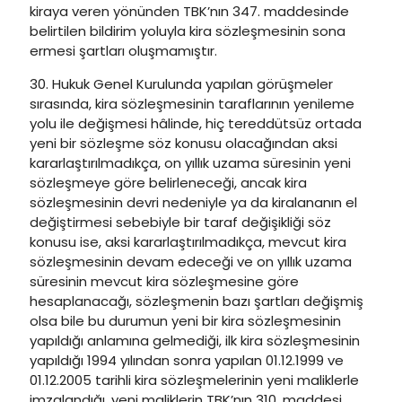
kiraya veren yönünden TBK’nın 347. maddesinde
belirtilen bildirim yoluyla kira sözleşmesinin sona
ermesi şartları oluşmamıştır.
30. Hukuk Genel Kurulunda yapılan görüşmeler
sırasında, kira sözleşmesinin taraflarının yenileme
yolu ile değişmesi hâlinde, hiç tereddütsüz ortada
yeni bir sözleşme söz konusu olacağından aksi
kararlaştırılmadıkça, on yıllık uzama süresinin yeni
sözleşmeye göre belirleneceği, ancak kira
sözleşmesinin devri nedeniyle ya da kiralananın el
değiştirmesi sebebiyle bir taraf değişikliği söz
konusu ise, aksi kararlaştırılmadıkça, mevcut kira
sözleşmesinin devam edeceği ve on yıllık uzama
süresinin mevcut kira sözleşmesine göre
hesaplanacağı, sözleşmenin bazı şartları değişmiş
olsa bile bu durumun yeni bir kira sözleşmesinin
yapıldığı anlamına gelmediği, ilk kira sözleşmesinin
yapıldığı 1994 yılından sonra yapılan 01.12.1999 ve
01.12.2005 tarihli kira sözleşmelerinin yeni maliklerle
imzalandığı, yeni maliklerin TBK’nın 310. maddesi